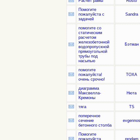
Расчёт рамы
Rosto
Помогите
пожалуйста с
Sandra
задачей
помогите со
статическим
расчетом
железобетонной
Бэтман
водопропускной
прямоугольной
трубы под
насыпью
помогите
пожалуйста!
TOXA
очень срочно!
диаграмма
Максвелла-
Нюта
Кремоны
тяга
TS
поперечное
сечение
evgenno
бетонного столба
Помогите
пожалуйста
prodam