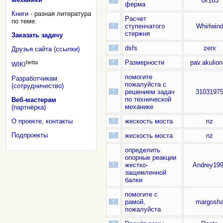
Gr163
ферма
Книги
- разная литература
Расчет
по теме.
ступенчатого
Whirlwin
стержня
Заказать задачу
dsfs
zerx
Друзья сайта (ссылки)
Размерности
pav.akulio
betta
WIKI
помогите
Разработчикам
пожалуйста с
(сотрудничество)
решением задач
3103197
по технической
Веб-мастерам
механике
(партнёрка)
О проекте, контакты
жескость моста
nz
Подпроекты
жескость моста
nz
определить
опорные реакции
жестко-
Andrey19
защемленной
балки
помогите с
рамой,
margosh
пожалуйста