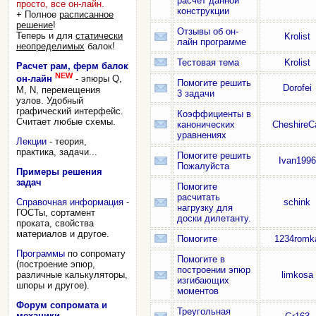
расчет данной
просто, все он-лайн.
конструкции
+ Полное
расписанное
решение
!
Отзывы об он-
Теперь и для
статически
Krolist
лайн программе
неопределимых
балок!
Тестовая тема
Krolist
Расчет рам, ферм балок
NEW
он-лайн
- эпюры Q,
Помогите решить
Dorofei
M, N, перемещения
3 задачи
узлов. Удобный
графический интерфейс.
Коэффициенты в
Считает любые схемы.
канонических
CheshireC
уравнениях
Лекции
- теория,
практика, задачи...
Помогите решить
Ivan1996
Пожалуйста
Примеры решения
задач
Помогите
расчитать
Справочная информация
-
schink
нагрузку для
ГОСТы, сортамент
доски дилетанту.
проката, свойства
материалов и другое.
Помогите
1234romk
Программы
по сопромату
Помогите в
(построение эпюр,
построении эпюр
различные калькуляторы,
limkosa
изгибающих
шпоры и другое).
моментов
Форум сопромата и
Треугольная
механики