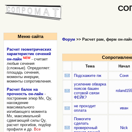
СО
Меню сайта
Форум
>> Расчет рам, ферм он-лайн
Расчет геометрических
характеристик сечений
Сопротивлен
NEW
он-лайн
- считает
любые сечения
Тема
Начал
(сложные). Определяет:
площадь сечения,
Подскажите пж
Соня
моменты инерции,
моменты сопротивления.
усиление обварка
поясов башен
Расчет балок на
roland15
сотовой связи
прочность он-лайн
-
ФЕЙК?
построение эпюр Mx, Qy,
нахождение
не проходит
максимального
иван
оплата
изгибающего момента
Mx, максимальной
Помогите
сдвигающей силы Qy,
сделать
расчет прогибов, подбор
проверочный
Nick
профиля и др.
Все