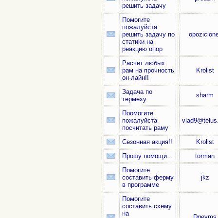
решить задачу
Помогите
пожалуйста
решить задачу по
opozicione
статики на
реакцию опор
Расчет любых
рам на прочность
Krolist
он-лайн!!
Задача по
sharm
термеху
Поомогите
пожалуйста
vlad9@telus
посчитать раму
Сезонная акция!!
Krolist
Прошу помощи...
torman
Помогите
составить ферму
jkz
в программе
Помогите
составить схему
на
Dgeyms