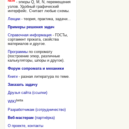
NEW
- эпюры Q, M, N, перемещения
узлов. Удобный графический
интерфейс. Считает любые схемы.
Лекции
- теория, практика, задачи...
Примеры решения задач
Справочная информация
- ГОСТы,
сортамент проката, свойства
материалов и другое.
Программы
по сопромату
(построение эпюр, различные
калькуляторы, шпоры и другое).
Форум сопромата и механики
Книги
- разная литература по теме.
Заказать задачу
Друзья сайта (ссылки)
betta
WIKI
Разработчикам (сотрудничество)
Веб-мастерам
(партнёрка)
О проекте, контакты