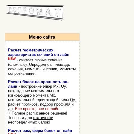
Меню сайта
Расчет геометрических
характеристик сечений он-лайн
NEW
- считает любые сечения
(сложные). Определяет: площадь
сечения, моменты инерции, моменты
сопротивления.
Расчет балок на прочность он-
лайн
- построение эпюр Mx, Qy,
нахождение максимального
изгибающего момента Mx,
максимальной сдвигающей силы Qy,
расчет прогибов, подбор профиля и
др.
Все просто, все он-лайн.
+ Полное
расписанное решение
!
Теперь и для
статически
неопределимых
балок!
Расчет рам, ферм балок он-лайн