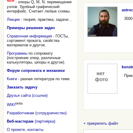
NEW
- эпюры Q, M, N, перемещения
узлов. Удобный графический
astroc
интерфейс. Считает любые схемы.
3500
Лекции
- теория, практика, задачи...
Примеры решения задач
Справочная информация
- ГОСТы,
сортамент проката, свойства
материалов и другое.
Программы
по сопромату
(построение эпюр, различные
калькуляторы, шпоры и другое).
konstr
Форум сопромата и механики
Прик
Книги
- разная литература по теме.
Заказать задачу
Друзья сайта (ссылки)
betta
WIKI
Разработчикам (сотрудничество)
Веб-мастерам
(партнёрка)
+ прикрепить файл
О проекте, контакты