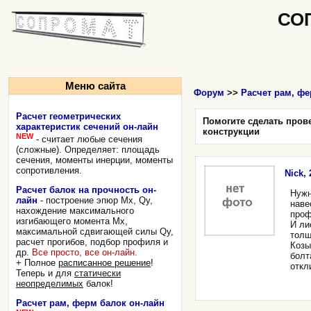
СО
Меню сайта
Форум
>>
Расчет рам, фе
Расчет геометрических
Помогите сделать пров
характеристик сечений он-лайн
конструкции
NEW
- считает любые сечения
(сложные). Определяет: площадь
сечения, моменты инерции, моменты
сопротивления.
Nick, 
Расчет балок на прочность он-
Нужн
лайн
- построение эпюр Mx, Qy,
наве
нахождение максимального
проф
изгибающего момента Mx,
И ли
максимальной сдвигающей силы Qy,
толщ
расчет прогибов, подбор профиля и
Козы
др.
Все просто, все он-лайн.
болт
+ Полное
расписанное решение
!
откл
Теперь и для
статически
неопределимых
балок!
Расчет рам, ферм балок он-лайн