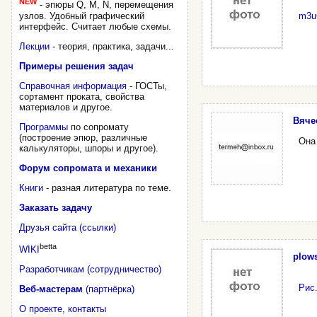
NEW
- эпюры Q, M, N, перемещения
узлов. Удобный графический
m3u
интерфейс. Считает любые схемы.
Лекции
- теория, практика, задачи...
Примеры решения задач
Справочная информация
- ГОСТы,
сортамент проката, свойства
материалов и другое.
Вячес
Программы
по сопромату
(построение эпюр, различные
Она
калькуляторы, шпоры и другое).
Форум сопромата и механики
Книги
- разная литература по теме.
Заказать задачу
Друзья сайта (ссылки)
betta
WIKI
plows
Разработчикам (сотрудничество)
Рис.
Веб-мастерам
(партнёрка)
О проекте, контакты