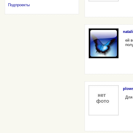
Подпроекты
natal
ей 
пол
plows
Для