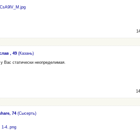
CsA9lV_M.jpg
14
лав , 49
(Казань)
 у Вас статически неопределимая.
14
hare, 74
(Сысерть)
 1-4..png