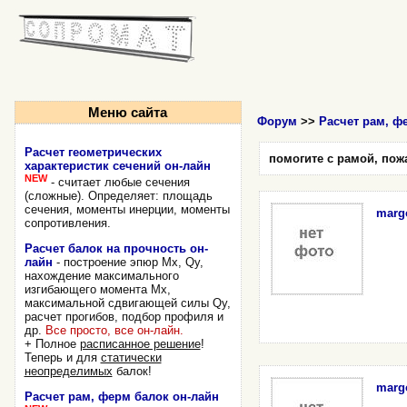
Меню сайта
Форум
>>
Расчет рам, ф
Расчет геометрических
помогите с рамой, пож
характеристик сечений он-лайн
NEW
- считает любые сечения
(сложные). Определяет: площадь
сечения, моменты инерции, моменты
marg
сопротивления.
Расчет балок на прочность он-
лайн
- построение эпюр Mx, Qy,
нахождение максимального
изгибающего момента Mx,
максимальной сдвигающей силы Qy,
расчет прогибов, подбор профиля и
др.
Все просто, все он-лайн.
+ Полное
расписанное решение
!
Теперь и для
статически
неопределимых
балок!
marg
Расчет рам, ферм балок он-лайн