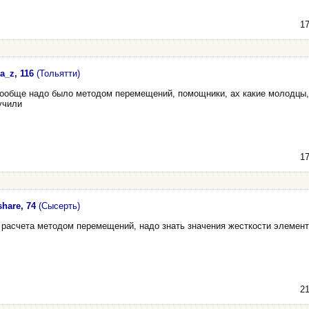
17
ia_z, 116
(Тольятти)
вообще надо было методом перемещений, помощники, ах какие молодцы,
учили
17
hare, 74
(Сысерть)
 расчета методом перемещений, надо знать значения жесткости элемент
21