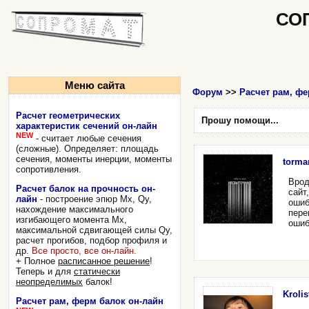
СО
Меню сайта
Форум
>>
Расчет рам, фе
Расчет геометрических
Прошу помощи...
характеристик сечений он-лайн
NEW
- считает любые сечения
(сложные). Определяет: площадь
сечения, моменты инерции, моменты
torma
сопротивления.
Врод
Расчет балок на прочность он-
сайт
лайн
- построение эпюр Mx, Qy,
ошиб
нахождение максимального
пере
изгибающего момента Mx,
ошиб
максимальной сдвигающей силы Qy,
расчет прогибов, подбор профиля и
др.
Все просто, все он-лайн.
+ Полное
расписанное решение
!
Теперь и для
статически
неопределимых
балок!
Krolis
Расчет рам, ферм балок он-лайн