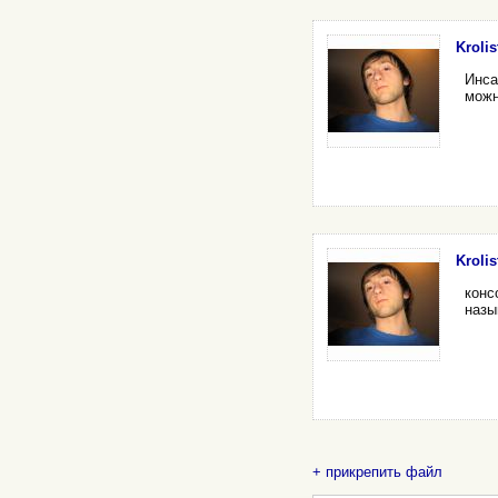
Krolis
Инса
можн
Krolis
конс
назы
+ прикрепить файл