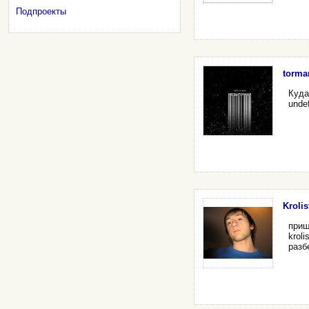
Подпроекты
torma
Куда
unde
Krolis
приш
kroli
разб