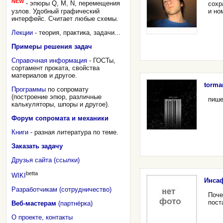
NEW
- эпюры Q, M, N, перемещения
сохр
узлов. Удобный графический
и но
интерфейс. Считает любые схемы.
Лекции
- теория, практика, задачи...
Примеры решения задач
Справочная информация
- ГОСТы,
сортамент проката, свойства
материалов и другое.
torma
Программы
по сопромату
(построение эпюр, различные
пише
калькуляторы, шпоры и другое).
Форум сопромата и механики
Книги
- разная литература по теме.
Заказать задачу
Друзья сайта (ссылки)
betta
WIKI
Инсаф
Разработчикам (сотрудничество)
Поче
пост
Веб-мастерам
(партнёрка)
О проекте, контакты