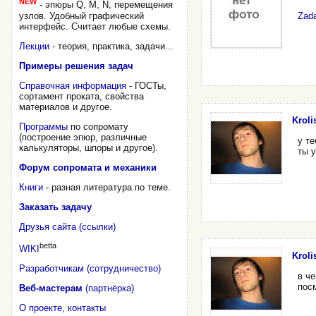
NEW
- эпюры Q, M, N, перемещения
узлов. Удобный графический
Zada
интерфейс. Считает любые схемы.
Лекции
- теория, практика, задачи...
Примеры решения задач
Справочная информация
- ГОСТы,
сортамент проката, свойства
материалов и другое.
Krolis
Программы
по сопромату
(построение эпюр, различные
у те
калькуляторы, шпоры и другое).
ты 
Форум сопромата и механики
Книги
- разная литература по теме.
Заказать задачу
Друзья сайта (ссылки)
betta
WIKI
Krolis
Разработчикам (сотрудничество)
в ч
пос
Веб-мастерам
(партнёрка)
О проекте, контакты