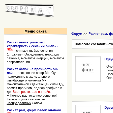
Меню сайта
Форум
>>
Расчет рам, ф
Расчет геометрических
Помогите составить сх
характеристик сечений он-лайн
NEW
- считает любые сечения
(сложные). Определяет: площадь
сечения, моменты инерции, моменты
Dgey
сопротивления.
Оче
Расчет балок на прочность он-
попе
лайн
- построение эпюр Mx, Qy,
Проб
нахождение максимального
Оче
изгибающего момента Mx,
максимальной сдвигающей силы Qy,
расчет прогибов, подбор профиля и
др.
Все просто, все он-лайн.
+ Полное
расписанное решение
!
Теперь и для
статически
неопределимых
балок!
Dgey
Расчет рам, ферм балок он-лайн