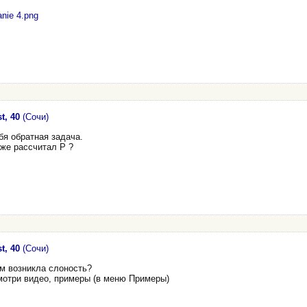
nie 4.png
t, 40
(Сочи)
бя обратная задача.
уже рассчитал P ?
t, 40
(Сочи)
ем возникла слоность?
мотри видео, примеры (в меню Примеры)