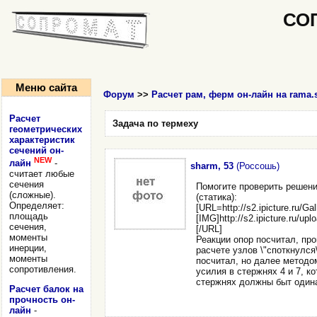
СО
Меню сайта
Форум
>>
Расчет рам, ферм он-лайн на rama.
Расчет
Задача по термеху
геометрических
характеристик
сечений он-
NEW
лайн
-
sharm, 53
(Россошь)
считает любые
сечения
Помогите проверить решени
(сложные).
(статика):
Определяет:
[URL=http://s2.ipicture.ru/Ga
площадь
[IMG]http://s2.ipicture.ru/u
сечения,
[/URL]
моменты
Реакции опор посчитал, про
инерции,
расчете узлов \"споткнулся
моменты
посчитал, но далее методом
сопротивления.
усилия в стержнях 4 и 7, к
стержнях должны быт один
Расчет балок на
прочность он-
лайн
-