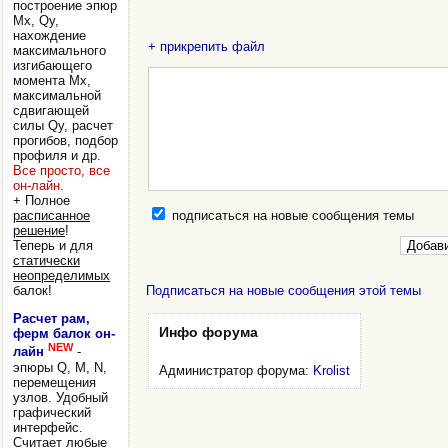
построение эпюр
Mx, Qy,
нахождение
+ прикрепить файл
максимального
изгибающего
момента Mx,
максимальной
сдвигающей
силы Qy, расчет
прогибов, подбор
профиля и др.
Все просто, все
он-лайн.
+ Полное
подписаться на новые сообщения темы
расписанное
решение
!
Теперь и для
статически
неопределимых
Подписаться на новые сообщения этой темы
балок!
Расчет рам,
Инфо форума
ферм балок он-
NEW
лайн
-
эпюры Q, M, N,
Администратор форума:
Krolist
перемещения
узлов. Удобный
графический
интерфейс.
Считает любые