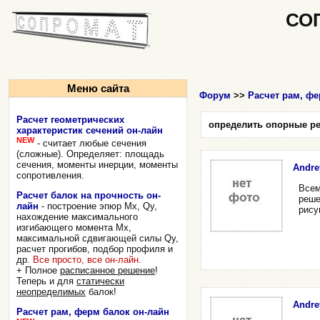
СО
Меню сайта
Форум
>>
Расчет рам, фе
Расчет геометрических
определить опорные ре
характеристик сечений он-лайн
NEW
- считает любые сечения
(сложные). Определяет: площадь
сечения, моменты инерции, моменты
Andre
сопротивления.
Всем
Расчет балок на прочность он-
реше
лайн
- построение эпюр Mx, Qy,
рису
нахождение максимального
изгибающего момента Mx,
максимальной сдвигающей силы Qy,
расчет прогибов, подбор профиля и
др.
Все просто, все он-лайн.
+ Полное
расписанное решение
!
Теперь и для
статически
неопределимых
балок!
Andre
Расчет рам, ферм балок он-лайн