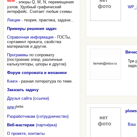
NEW
- эпюры Q, M, N, перемещения
узлов. Удобный графический
WP_2
интерфейс. Считает любые схемы.
Лекции
- теория, практика, задачи...
Примеры решения задач
Справочная информация
- ГОСТы,
сортамент проката, свойства
материалов и другое.
Вячес
Программы
по сопромату
(построение эпюр, различные
Три 
калькуляторы, шпоры и другое).
заде
Форум сопромата и механики
Книги
- разная литература по теме.
Заказать задачу
Друзья сайта (ссылки)
betta
WIKI
plows
Разработчикам (сотрудничество)
Ваш 
Веб-мастерам
(партнёрка)
О проекте, контакты