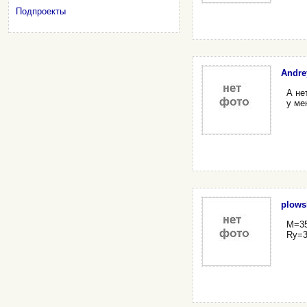
Подпроекты
Andre
А не
у ме
plows
М=35
Ry=3