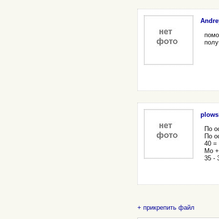
Andre
помо
полу
plows
По о
По ос
40 = 
Mo + 
35 - 
+ прикрепить файл