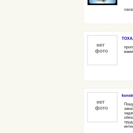
хаха
TOXA,
проп
вами
konstr
Пошу
зака
зада
обяз
труд
инте