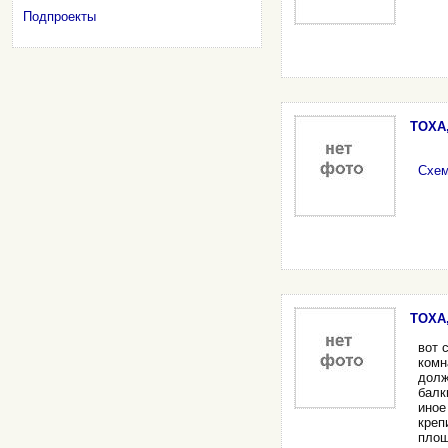
Подпроекты
TOXA,
Схем
TOXA,
вот 
комн
долж
балк
иное
креп
площ