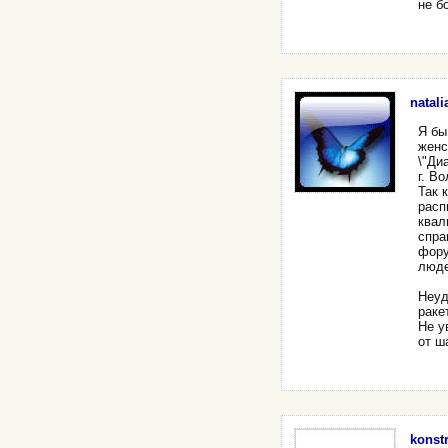
не б
natali
Я бы
женс
\"Ди
г. В
Так 
расп
квал
спра
фору
люде
Неуд
раке
Не у
от ш
konstr