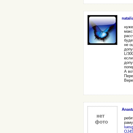
natali
нуже
макс
расс
буде
не о
допу
L/30
если
допу
попе
А во
Пере
Вере
Anasta
ребя
раму
lues
OJ4S