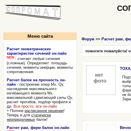
СО
Меню сайта
Форум
>>
Расчет рам, фе
Расчет геометрических
помогите пожалуйста! о
характеристик сечений он-лайн
NEW
- считает любые сечения
(сложные). Определяет: площадь
сечения, моменты инерции, моменты
TOXA,
сопротивления.
Подс
Расчет балок на прочность он-
выбр
лайн
- построение эпюр Mx, Qy,
толщ
нахождение максимального
ферм
изгибающего момента Mx,
не б
максимальной сдвигающей силы Qy,
Зара
расчет прогибов, подбор профиля и
др.
Все просто, все он-лайн.
+ Полное
расписанное решение
!
Теперь и для
статически
неопределимых
балок!
Вячес
Расчет рам, ферм балок он-лайн