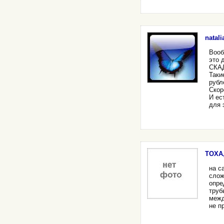
natali
Вооб
это 
СКА
Таки
рубл
Скор
И ес
для 
TOXA,
на с
слож
опре
труб
межд
не п