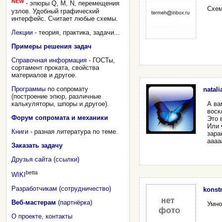
NEW
- эпюры Q, M, N, перемещения
Схем
узлов. Удобный графический
интерфейс. Считает любые схемы.
Лекции
- теория, практика, задачи...
Примеры решения задач
Справочная информация
- ГОСТы,
сортамент проката, свойства
материалов и другое.
Программы
по сопромату
natali
(построение эпюр, различные
калькуляторы, шпоры и другое).
А ва
воск
Форум сопромата и механики
Это 
Или 
Книги
- разная литература по теме.
зара
аааа
Заказать задачу
Друзья сайта (ссылки)
betta
WIKI
Разработчикам (сотрудничество)
konstr
Веб-мастерам
(партнёрка)
Умно
О проекте, контакты