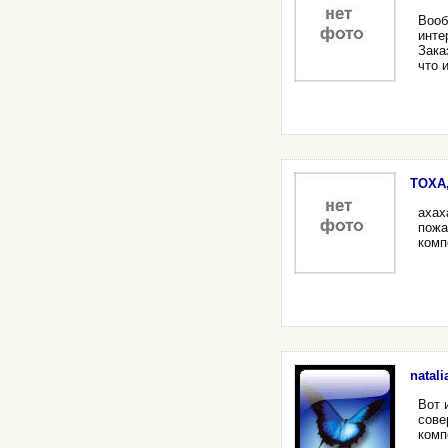
Вооб
инте
Зака
что 
TOXA,
ахах
пожа
комп
natali
Вот 
сове
комп