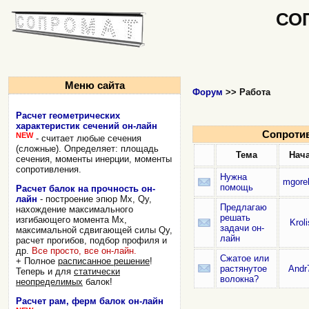
СО
Меню сайта
Форум
>> Работа
Расчет геометрических
характеристик сечений он-лайн
Сопроти
NEW
- считает любые сечения
(сложные). Определяет: площадь
Тема
Нач
сечения, моменты инерции, моменты
сопротивления.
Нужна
mgorel
помощь
Расчет балок на прочность он-
лайн
- построение эпюр Mx, Qy,
Предлагаю
нахождение максимального
решать
изгибающего момента Mx,
Kroli
задачи он-
максимальной сдвигающей силы Qy,
лайн
расчет прогибов, подбор профиля и
др.
Все просто, все он-лайн.
Сжатое или
+ Полное
расписанное решение
!
растянутое
Andr
Теперь и для
статически
волокна?
неопределимых
балок!
Расчет рам, ферм балок он-лайн