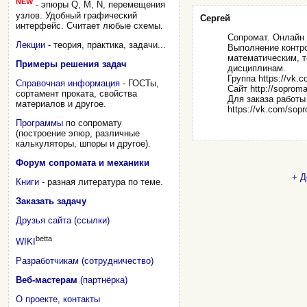
NEW
- эпюры Q, M, N, перемещения
узлов. Удобный графический
Сергей
интерфейс. Считает любые схемы.
Сопромат. Онлайн 
Лекции
- теория, практика, задачи...
Выполнение контро
математическим, 
Примеры решения задач
дисциплинам.
Группа https://vk.
Справочная информация
- ГОСТы,
Сайт http://soproma
сортамент проката, свойства
Для заказа работы
материалов и другое.
https://vk.com/sop
Программы
по сопромату
(построение эпюр, различные
калькуляторы, шпоры и другое).
Форум сопромата и механики
+ Д
Книги
- разная литература по теме.
Заказать задачу
Друзья сайта (ссылки)
betta
WIKI
Разработчикам (сотрудничество)
Веб-мастерам
(партнёрка)
О проекте, контакты