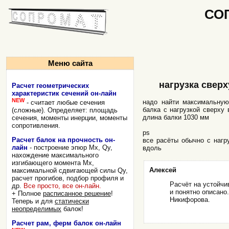
СО
Меню сайта
нагрузка сверх
Расчет геометрических
характеристик сечений он-лайн
NEW
надо найти максимальную
- считает любые сечения
балка с нагрузкой сверху 
(сложные). Определяет: площадь
длина балки 1030 мм
сечения, моменты инерции, моменты
сопротивления.
ps
Расчет балок на прочность он-
все расёты обычно с нагру
лайн
- построение эпюр Mx, Qy,
вдоль
нахождение максимального
изгибающего момента Mx,
Алексей
максимальной сдвигающей силы Qy,
расчет прогибов, подбор профиля и
Расчёт на устойчи
др.
Все просто, все он-лайн.
и понятно описано
+ Полное
расписанное решение
!
Никифорова.
Теперь и для
статически
неопределимых
балок!
Расчет рам, ферм балок он-лайн