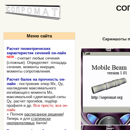
СО
Меню сайта
Скриншоты 
Расчет геометрических
характеристик сечений он-лайн
NEW
- считает любые сечения
(сложные). Определяет: площадь
сечения, моменты инерции,
моменты сопротивления.
Расчет балок на прочность он-
лайн
- построение эпюр Mx, Qy,
нахождение максимального
изгибающего момента Mx,
максимальной сдвигающей силы
Qy, расчет прогибов, подбор
профиля и др.
Все просто, все он-
лайн.
+ Полное
расписанное решение
!
Теперь и для
статически
неопределимых
балок!