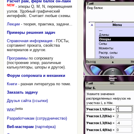
Расчет рам, ферм балок он-лайн
NEW
- эпюры Q, M, N, перемещения
узлов. Удобный графический
интерфейс. Считает любые схемы.
Лекции
- теория, практика, задачи...
Примеры решения задач
Справочная информация
- ГОСТы,
сортамент проката, свойства
материалов и другое.
Программы
по сопромату
(построение эпюр, различные
калькуляторы, шпоры и другое).
Форум сопромата и механики
Книги
- разная литература по теме.
Заказать задачу
Друзья сайта (ссылки)
betta
WIKI
Разработчикам (сотрудничество)
Веб-мастерам
(партнёрка)