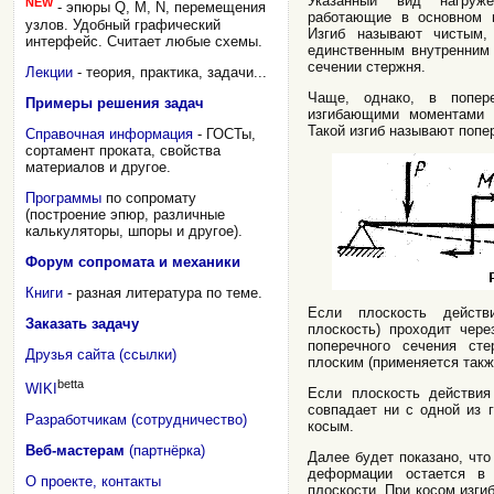
Указанный вид нагруже
NEW
- эпюры Q, M, N, перемещения
работающие в основном н
узлов. Удобный графический
Изгиб называют чистым,
интерфейс. Считает любые схемы.
единственным внутренним
сечении стержня.
Лекции
- теория, практика, задачи...
Чаще, однако, в попер
Примеры решения задач
изгибающими моментами 
Такой изгиб называют попе
Справочная информация
- ГОСТы,
сортамент проката, свойства
материалов и другое.
Программы
по сопромату
(построение эпюр, различные
калькуляторы, шпоры и другое).
Форум сопромата и механики
Книги
- разная литература по теме.
Если плоскость действ
Заказать задачу
плоскость) проходит чер
поперечного сечения ст
Друзья сайта (ссылки)
плоским (применяется также
betta
WIKI
Если плоскость действия
совпадает ни с одной из 
Разработчикам (сотрудничество)
косым.
Веб-мастерам
(партнёрка)
Далее будет показано, что
деформации остается в
О проекте, контакты
плоскости. При косом изги