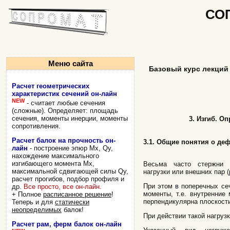
СО
Меню сайта
Базовый курс лекций 
Расчет геометрических
характеристик сечений он-лайн
NEW
- считает любые сечения
(сложные). Определяет: площадь
сечения, моменты инерции, моменты
3. Изгиб. О
сопротивления.
Расчет балок на прочность он-
3.1. Общие понятия о де
лайн
- построение эпюр Mx, Qy,
нахождение максимального
изгибающего момента Mx,
Весьма часто стержни 
максимальной сдвигающей силы Qy,
нагрузки или внешних пар (р
расчет прогибов, подбор профиля и
При этом в поперечных се
др.
Все просто, все он-лайн.
моменты, т.е. внутренние
+ Полное
расписанное решение
!
перпендикулярна плоскости
Теперь и для
статически
неопределимых
балок!
При действии такой нагруз
Расчет рам, ферм балок он-лайн