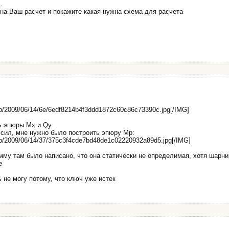
.
на Ваш расчет и покажите какая нужна схема для расчета
s/b/2009/06/14/6e/6edf8214b4f3ddd1872c60c86c73390c.jpg[/IMG]
ь эпюры Mx и Qy
 сил, мне нужно было построить эпюру Mp:
s/b/2009/06/14/37/375c3f4cde7bd48de1c02220932a89d5.jpg[/IMG]
рамму там было написано, что она статически не определимая, хотя шарн
е
 не могу потому, что ключ уже истек