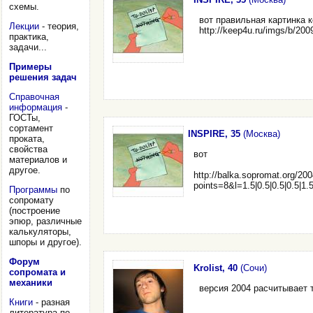
схемы.
вот правильная картинка 
Лекции
- теория,
http://keep4u.ru/imgs/b/20
практика,
задачи...
Примеры
решения задач
Справочная
информация
-
ГОСТы,
сортамент
INSPIRE, 35
(Москва)
проката,
свойства
вот
материалов и
другое.
http://balka.sopromat.org/20
points=8&l=1.5|0.5|0.5|0.5|1.5|0
Программы
по
сопромату
(построение
эпюр, различные
калькуляторы,
шпоры и другое).
Форум
Krolist, 40
(Сочи)
сопромата и
механики
версия 2004 расчитывает 
Книги
- разная
литература по