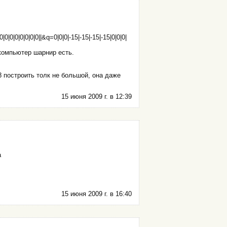
0|0|0|0|0|0|0|0||&q=0|0|0|-15|-15|-15|-15|0|0|0|
 компьютер шарнир есть.
8 построить толк не большой, она даже
15 июня 2009 г. в 12:39
а
15 июня 2009 г. в 16:40