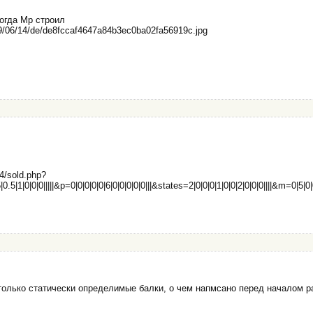
когда Mp строил
09/06/14/de/de8fccaf4647a84b3ec0ba02fa56919c.jpg
04/sold.php?
.5|1|0|0|0|||||&p=0|0|0|0|0|6|0|0|0|0|0|||&states=2|0|0|0|1|0|0|2|0|0|0||||&m=0|5|0|
только статически определимые балки, о чем напмсано перед началом ра