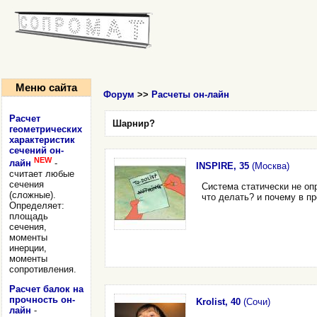
Меню сайта
Форум
>>
Расчеты он-лайн
Расчет
Шарнир?
геометрических
характеристик
сечений он-
NEW
лайн
-
INSPIRE, 35
(Москва)
считает любые
сечения
Система статически не оп
(сложные).
что делать? и почему в п
Определяет:
площадь
сечения,
моменты
инерции,
моменты
сопротивления.
Расчет балок на
прочность он-
Krolist, 40
(Сочи)
лайн
-