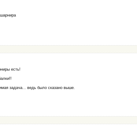
 шарнира
рниры есть!
балки!!
имая задача... ведь было сказано выше.