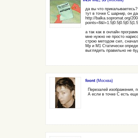
да вы что прикалываетесь?
тут в точке С шарнир, он 
http://balka.sopromat.org/20
points=8&l=1.5|0.5|0.5|0.5|1.5|0
а так как в онлайн програм
мне нужно не просто нарисо
строю методом сил, сначал
Mp и M1 Статически определ
выглядеть правильно не буд
foont
(Москва)
Перезалей изображения, п
А если в точке C есть ещ