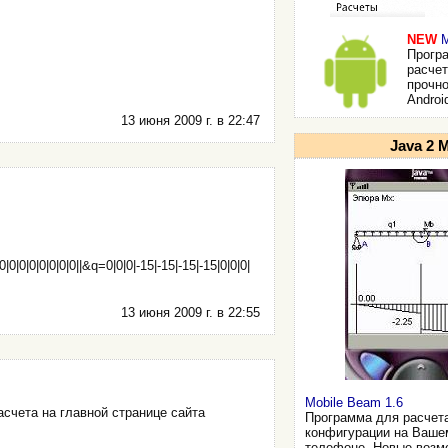
NEW
M
Прогр
расчет
прочн
Androi
13 июня 2009 г. в 22:47
Java 2 
0|0|0|0|0|0|0|0||&q=0|0|0|-15|-15|-15|-15|0|0|0|
13 июня 2009 г. в 22:55
Mobile Beam 1.6
счета на главной странице сайта
Программа для расчет
конфигурации на Ваше
телефоне. Новые возмо