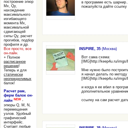
построение эпюр
в программе есть шарнир..
Mx, Qy,
пожалуйста дайте ссылку 
нахождение
максимального
изгибающего
момента Mx,
максимальной
сдвигающей
силы Qy, расчет
прогибов, подбор
профиля и др.
INSPIRE, 35
(Москва)
Все просто, все
он-лайн.
Вот сама схема:
+ Полное
[IMG]http://keep4u.ru/img
расписанное
решение
!
Мне нужно было построит
Теперь и для
я начал делать по методу
статически
[IMG]http://keep4u.ru/img
неопределимых
балок!
и когда я ее вбил в прог
Расчет рам,
дополнительное уравнени
ферм балок он-
NEW
ссылку на сам расчет дать
лайн
-
эпюры Q, M, N,
перемещения
узлов. Удобный
графический
интерфейс.
Считает любые
INSPIRE, 35
(Москва)