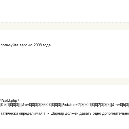
спользуйте версию 2008 года
04/sold.php?
.5|1|0|0|0|||||&p=0|0|0|0|0|6|0|0|0|0|0|||&states=2|0|0|0|1|0|0|2|0|0|0||||&m=0|5|0|
статически определимая,т .к Шарнир должен давать одно дополнительно