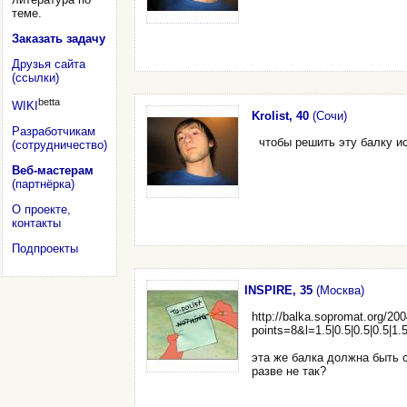
теме.
Заказать задачу
Друзья сайта
(ссылки)
betta
WIKI
Krolist, 40
(Сочи)
Разработчикам
чтобы решить эту балку и
(сотрудничество)
Веб-мастерам
(партнёрка)
О проекте,
контакты
Подпроекты
INSPIRE, 35
(Москва)
http://balka.sopromat.org/20
points=8&l=1.5|0.5|0.5|0.5|1.5|0
эта же балка должна быть 
разве не так?