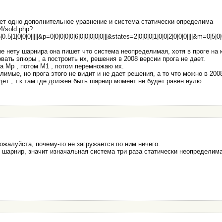
дает одно дополнительное уравнение и система статически определима
04/sold.php?
.5|1|0|0|0|||||&p=0|0|0|0|0|6|0|0|0|0|0|||&states=2|0|0|0|1|0|0|2|0|0|0||||&m=0|5|0|
ме нету шарнира она пишет что система неопределимая, хотя в проге на
вать эпюры , а построить их, решения в 2008 версии прога не дает.
а Mp , потом М1 , потом перемножаю их.
имые, но прога этого не видит и не дает решения, а то что можно в 200
ет , т.к там где должен быть шарнир момент не будет равен нулю..
ожалуйста, почему-то не загружается по ним ничего.
е шарнир, значит изначальная система три раза статически неопределим