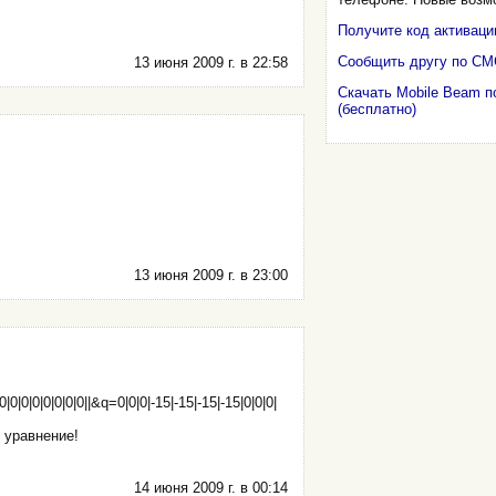
Получите код активаци
Сообщить другу по СМ
13 июня 2009 г. в 22:58
Скачать Mobile Beam 
(бесплатно)
13 июня 2009 г. в 23:00
0|0|0|0|0|0|0|0||&q=0|0|0|-15|-15|-15|-15|0|0|0|
 уравнение!
14 июня 2009 г. в 00:14