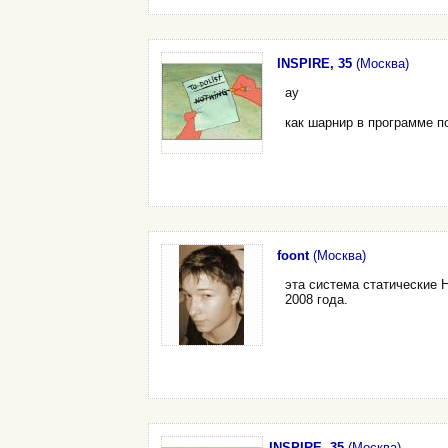
INSPIRE, 35
(Москва)
ау
как шарнир в программе п
foont
(Москва)
эта система статические 
2008 года.
INSPIRE, 35
(Москва)