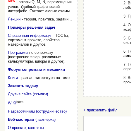
NEW
- эпюры Q, M, N, перемещения
2. 
узлов. Удобный графический
леб
интерфейс. Считает любые схемы.
3. 
Лекции
- теория, практика, задачи...
4. 
Примеры решения задач
коэ
Справочная информация
- ГОСТы,
5. 
сортамент проката, свойства
сис
материалов и другое.
6. 
Программы
по сопромату
амп
(построение эпюр, различные
калькуляторы, шпоры и другое).
7. 
опр
Форум сопромата и механики
Книги
- разная литература по теме.
8. 
проч
Заказать задачу
Друзья сайта (ссылки)
betta
WIKI
+ прикрепить файл
Разработчикам (сотрудничество)
Веб-мастерам
(партнёрка)
О проекте, контакты