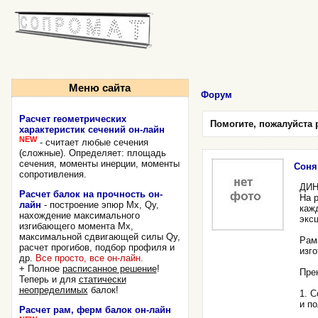
Меню сайта
Форум
Расчет геометрических
Помогите, пожалуйста 
характеристик сечений он-лайн
NEW
- считает любые сечения
(сложные). Определяет: площадь
сечения, моменты инерции, моменты
Соня,
сопротивления.
ДИН
Расчет балок на прочность он-
На р
лайн
- построение эпюр Mx, Qy,
каж
нахождение максимального
эксц
изгибающего момента Mx,
максимальной сдвигающей силы Qy,
Рама
расчет прогибов, подбор профиля и
изго
др.
Все просто, все он-лайн.
+ Полное
расписанное решение
!
Пре
Теперь и для
статически
неопределимых
балок!
1. 
и по
Расчет рам, ферм балок он-лайн