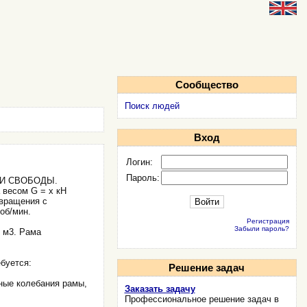
Сообщество
Поиск людей
Вход
Логин:
Пароль:
И СВОБОДЫ.
 весом G = х кН
 вращения с
об/мин.
Регистрация
Забыли пароль?
х м3. Рама
буется:
Решение задач
ные колебания рамы,
Заказать задачу
Профессиональное решение задач в