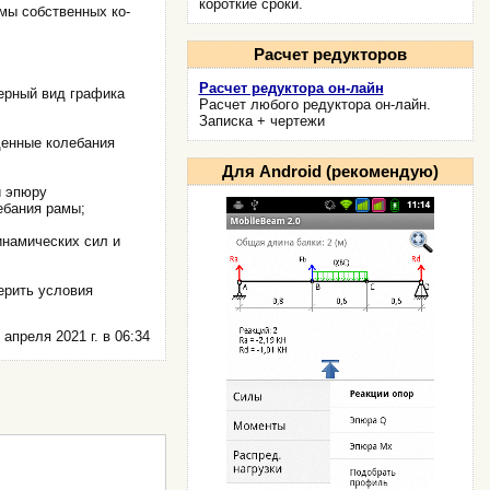
короткие сроки.
мы собственных ко­
Расчет редукторов
Расчет редуктора он-лайн
ерный вид графика
Расчет любого редуктора он-лайн.
Записка + чертежи
денные колебания
Для Android (рекомендую)
и эпюру
ебания рамы;
инамических сил и
ерить условия
 апреля 2021 г. в 06:34