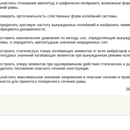
Вычислить отношения ампли­туд и графически изобразить возможные фор
аний рамы;
Проверить ортогональность собственных форм колебаний си­стемы;
Определить круговую частоту вынужденных колебаний и изо­бразить прим
ффициента динамичности;
Составить канонические уравнения по методу сил, определя­ющие вынуж
темы, и определить амплитуд­ные значения инерционных сил;
Построить статическую эпюру изгибающих моментов от всех вибраторов 
литудных значений изгибающих моментов при вынужденном режиме кол
Построить эпюру моментов при одновременном действии статических и д
еделить положение опасного сечения конструкции;
Вычислить максимальное значение напряжения в опасном сечении и пров
ности для принятого поперечно­го сечения рамы.
26