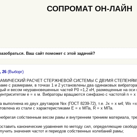
СОПРОМАТ ОН-ЛАЙН
разобраться. Ваш сайт поможет с этой задачей?
 26
(Выборг)
АМИЧЕСКИЙ РАСЧЕТ СТЕРЖНЕВОЙ СИСТЕМЫ С ДВУМЯ СТЕПЕНЯМ
аме с размерами, в точках 1 и 2 установлены два одинаковых вибратора
дый и весом неуравновешенных частей Р0 =1,2 кН, размещенные на оси
ентриситетом е = х м. Вибраторы вращаются синфазно с частотой n = х 
 выполнена из двух двутавров №х (ГОСТ 8239-72), т.е. Jx = х м4; Wx =
товлена из стали с характеристиками Е = х МПа, R = х МПа.
небрегая собственным весом рамы и внутренним трением мате­риала, тре
Составить канонические урав­нения по методу сил, определяющие свобод
лу­чить значения частот и периодов соб­ственных колебаний рамы;