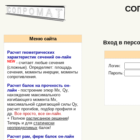
СО
Меню сайта
Вход в перс
Расчет геометрических
характеристик сечений он-лайн
NEW
- считает любые сечения
Логин:
(сложные). Определяет: площадь
сечения, моменты инерции, моменты
Пароль:
сопротивления.
Расчет балок на прочность он-
лайн
- построение эпюр Mx, Qy,
нахождение максимального
изгибающего момента Mx,
максимальной сдвигающей силы Qy,
расчет прогибов, подбор профиля и
др.
Все просто, все он-лайн.
+ Полное
расписанное решение
!
Теперь и для
статически
неопределимых
балок!
Расчет рам, ферм балок он-лайн