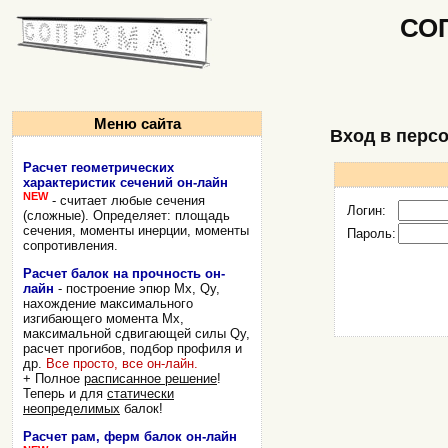
СО
Меню сайта
Вход в перс
Расчет геометрических
характеристик сечений он-лайн
NEW
- считает любые сечения
Логин:
(сложные). Определяет: площадь
сечения, моменты инерции, моменты
Пароль:
сопротивления.
Расчет балок на прочность он-
лайн
- построение эпюр Mx, Qy,
нахождение максимального
изгибающего момента Mx,
максимальной сдвигающей силы Qy,
расчет прогибов, подбор профиля и
др.
Все просто, все он-лайн.
+ Полное
расписанное решение
!
Теперь и для
статически
неопределимых
балок!
Расчет рам, ферм балок он-лайн