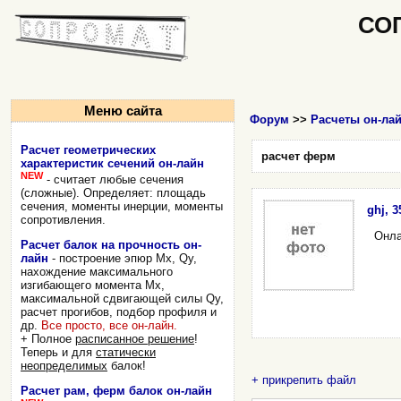
СО
Меню сайта
Форум
>>
Расчеты он-ла
Расчет геометрических
расчет ферм
характеристик сечений он-лайн
NEW
- считает любые сечения
(сложные). Определяет: площадь
сечения, моменты инерции, моменты
ghj, 3
сопротивления.
Онла
Расчет балок на прочность он-
лайн
- построение эпюр Mx, Qy,
нахождение максимального
изгибающего момента Mx,
максимальной сдвигающей силы Qy,
расчет прогибов, подбор профиля и
др.
Все просто, все он-лайн.
+ Полное
расписанное решение
!
Теперь и для
статически
неопределимых
балок!
+ прикрепить файл
Расчет рам, ферм балок он-лайн