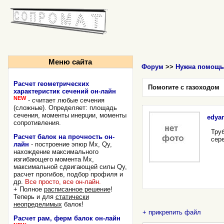
Меню сайта
Форум
>>
Нужна помощь
Расчет геометрических
Помогите с газоходом
характеристик сечений он-лайн
NEW
- считает любые сечения
(сложные). Определяет: площадь
сечения, моменты инерции, моменты
edyar
сопротивления.
Труб
Расчет балок на прочность он-
сер
лайн
- построение эпюр Mx, Qy,
нахождение максимального
изгибающего момента Mx,
максимальной сдвигающей силы Qy,
расчет прогибов, подбор профиля и
др.
Все просто, все он-лайн.
+ Полное
расписанное решение
!
Теперь и для
статически
неопределимых
балок!
+ прикрепить файл
Расчет рам, ферм балок он-лайн