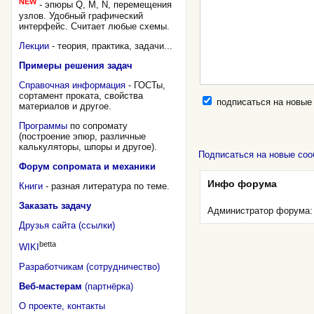
NEW
- эпюры Q, M, N, перемещения
узлов. Удобный графический
интерфейс. Считает любые схемы.
Лекции
- теория, практика, задачи...
Примеры решения задач
Справочная информация
- ГОСТы,
сортамент проката, свойства
подписаться на новые
материалов и другое.
Программы
по сопромату
(построение эпюр, различные
калькуляторы, шпоры и другое).
Подписаться на новые соо
Форум сопромата и механики
Инфо форума
Книги
- разная литература по теме.
Заказать задачу
Администратор форума
Друзья сайта (ссылки)
betta
WIKI
Разработчикам (сотрудничество)
Веб-мастерам
(партнёрка)
О проекте, контакты